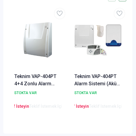
Teknim VAP-404PT
Teknim VAP-404PT
4+4 Zonlu Alarm
Alarm Sistemi (Akü
Paneli
Hariç Set)
STOKTA VAR
STOKTA VAR
en Teklif İsteyin
Teklif İstemek İçin Tıklayınız
Lütfen Teklif İsteyin
Teklif İstemek İçin Tıkla
Lütfen Teklif