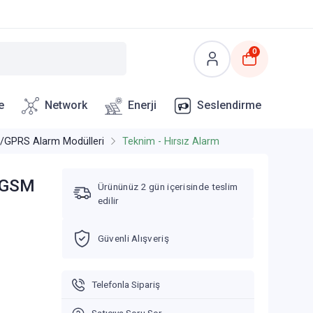
0
e
Network
Enerji
Seslendirme
GPRS Alarm Modülleri
Teknim - Hırsız Alarm
l GSM
Ürününüz 2 gün içerisinde teslim
edilir
Güvenli Alışveriş
Telefonla Sipariş
Satıcıya Soru Sor