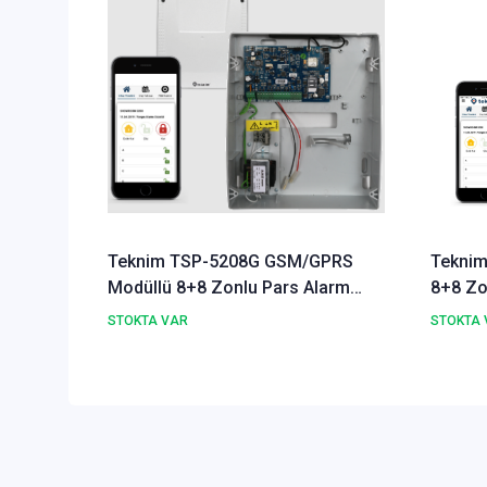
Teknim TSP-5208G GSM/GPRS
Teknim
Modüllü 8+8 Zonlu Pars Alarm
8+8 Zo
Sistemi Paneli
Paneli
STOKTA VAR
STOKTA 