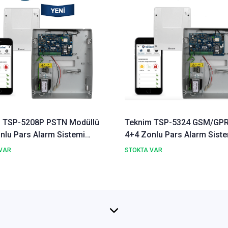
 TSP-5208P PSTN Modüllü
Teknim TSP-5324 GSM/GPRS
nlu Pars Alarm Sistemi
4+4 Zonlu Pars Alarm Siste
Paneli
VAR
STOKTA VAR