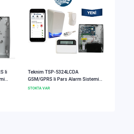
 li
Teknim TSP-5324LCDA
Teknim
mi
GSM/GPRS li Pars Alarm Sistemi
li Pars 
Set Akü Dahil
STOKTA VAR
STOKTA 