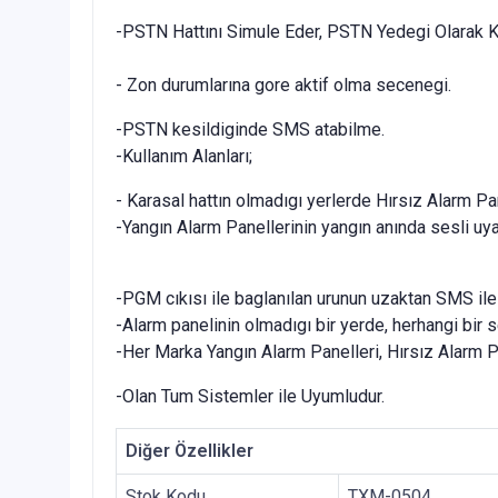
-PSTN Hattını Simule Eder, PSTN Yedegi Olarak Kul
- Zon durumlarına gore aktif olma secenegi.
-PSTN kesildiginde SMS atabilme.
-Kullanım Alanları;
- Karasal hattın olmadıgı yerlerde Hırsız Alarm 
-Yangın Alarm Panellerinin yangın anında sesli uya
-PGM cıkısı ile baglanılan urunun uzaktan SMS ile ca
-Alarm panelinin olmadıgı bir yerde, herhangi bir
-Her Marka Yangın Alarm Panelleri, Hırsız Alarm P
-Olan Tum Sistemler ile Uyumludur.
Diğer Özellikler
Stok Kodu
TXM-0504