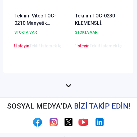
Teknim Vıtec TOC-
Teknim TOC-0230
0210 Manyetik
KLEMENSLİ
Kontak
Manyetik Kontak
STOKTA VAR
STOKTA VAR
en Teklif İsteyin
Teklif İstemek İçin Tıklayınız
Lütfen Teklif İsteyin
Teklif İstemek İçin Tıkla
Lütfen Teklif
SOSYAL MEDYA’DA
BİZİ TAKİP EDİN!